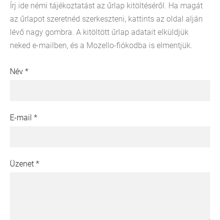
Írj ide némi tájékoztatást az űrlap kitöltéséről. Ha magát
az űrlapot szeretnéd szerkeszteni, kattints az oldal alján
lévő nagy gombra. A kitöltött űrlap adatait elküldjük
neked e-mailben, és a Mozello-fiókodba is elmentjük.
Név
*
E-mail
*
Üzenet
*