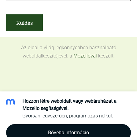
Az oldal a világ legkönnyebben használható
weboldalkészítőjével, a
Mozellóval
készült.
Hozzon létre weboldalt vagy webáruházat a
Mozello segítségével.
Gyorsan, egyszerűen, programozás nélkül.
Bővebb információ